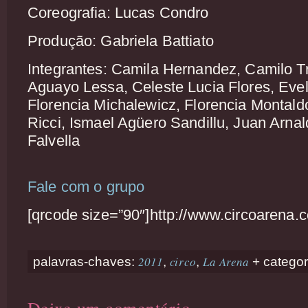
Coreografia: Lucas Condro
Produção: Gabriela Battiato
Integrantes: Camila Hernandez, Camilo Tr
Aguayo Lessa, Celeste Lucia Flores, Eveli
Florencia Michalewicz, Florencia Montaldo
Ricci, Ismael Agüero Sandillu, Juan Arnald
Falvella
Fale com o grupo
[qrcode size=”90″]http://www.circoarena.c
2011
circo
La Arena
palavras-chaves:
,
,
+ categor
Deixe um comentário